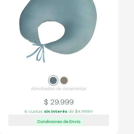
Slide
Slide
1
2
Almohadón de Amamantar
$
29.999
6 cuotas
sin interés
de
$4.999
83
Condiciones de Envío