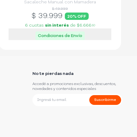
Sacaleche Manual con Mamadera
$ 49.999
$
39.999
20
% OFF
6 cuotas
sin interés
de
$6.666
50
Condiciones de Envío
No te pierdas nada
Accedé a promociones exclusivas, descuentos,
novedades y contenidos especiales
Suscribirme