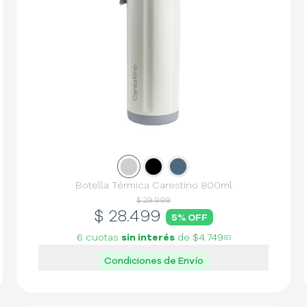
Slide
Slide
1
Slide
2
3
Botella Térmica Carestino 800ml
$ 29.999
$
28.499
5
% OFF
6 cuotas
sin interés
de
$4.749
83
Condiciones de Envío