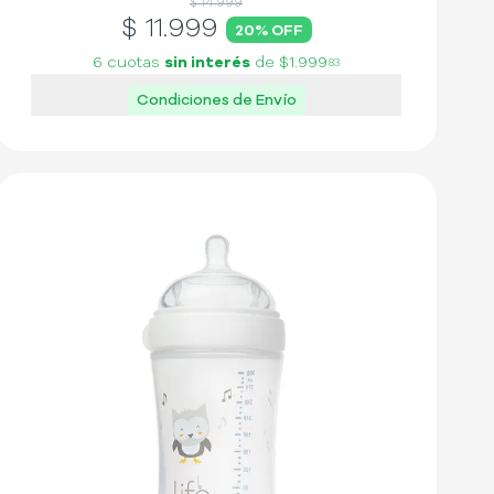
$ 14.999
$
11.999
20
% OFF
6 cuotas
sin interés
de
$1.999
83
Condiciones de Envío