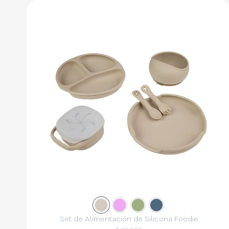
Slide
Slide
1
Slide
2
Slide
3
4
Set de Alimentación de Silicona Foodie