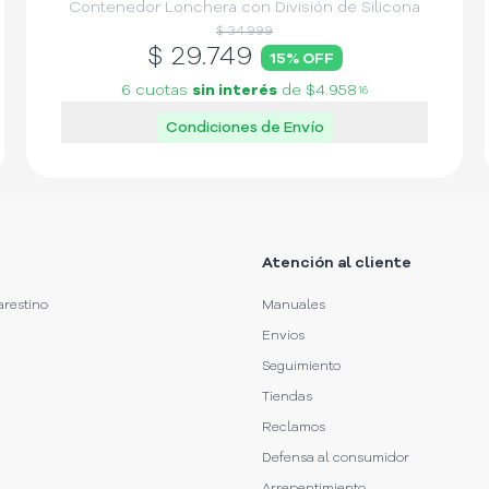
Contenedor Lonchera con División de Silicona
$ 34.999
$
29.749
15
% OFF
6 cuotas
sin interés
de
$4.958
16
Condiciones de Envío
Atención al cliente
arestino
Manuales
Envios
Seguimiento
Tiendas
Reclamos
Defensa al consumidor
Arrepentimiento