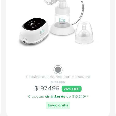
Sacaleche Eléctrico con Mamadera
$ 129.999
$
97.499
25
% OFF
6 cuotas
sin interés
de
$16.249
83
Envío gratis