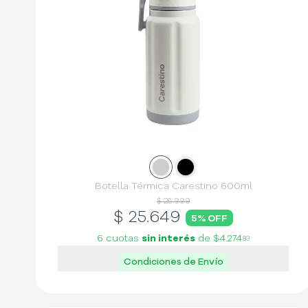
Slide
Slide
1
2
Botella Térmica Carestino 600ml
$ 26.999
$
25.649
5
% OFF
6 cuotas
sin interés
de
$4.274
83
Condiciones de Envío