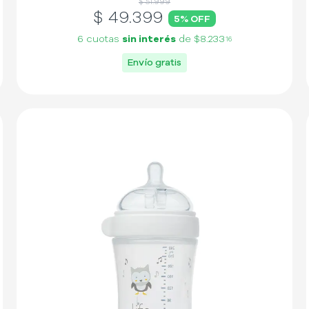
$ 51.999
$
49.399
5
% OFF
6 cuotas
sin interés
de
$8.233
16
Envío gratis