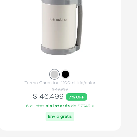
Slide
Slide
1
2
Termo Carestino 1200ml frío/calor
$ 49.999
$
46.499
7
% OFF
6 cuotas
sin interés
de
$7.749
83
Envío gratis