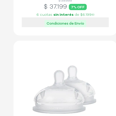
$ 39.999
$
37.199
7
% OFF
6 cuotas
sin interés
de
$6.199
83
Condiciones de Envío