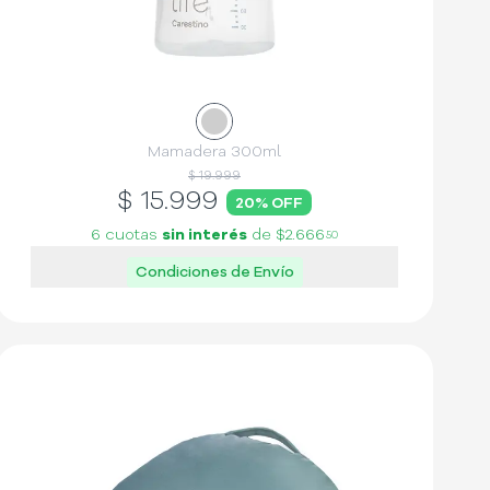
Mamadera 300ml
$ 19.999
$
15.999
20
% OFF
6 cuotas
sin interés
de
$2.666
50
Condiciones de Envío