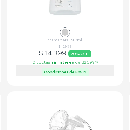
Mamadera 240ml
$ 17.999
$
14.399
20
% OFF
6 cuotas
sin interés
de
$2.399
83
Condiciones de Envío