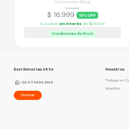
Contenedor 250gr
$ 19.999
$
16.999
15
% OFF
6 cuotas
sin interés
de
$2.833
16
Condiciones de Envío
Escribinos las 24 hs
Nosotros
Trabajar en C
+54 9 11 6694-2964
Nosotros
Chatear