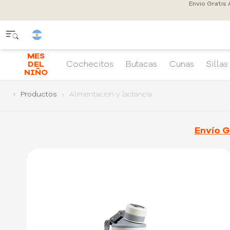
Envio Gratis
MES
DEL
Cochecitos
Butacas
Cunas
Sillas
NIÑO
Productos
Alimentacion y lactancia
Envío G