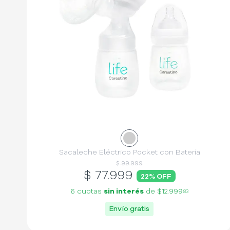
Sacaleche Eléctrico Pocket con Batería
$ 99.999
$
77.999
22
% OFF
6 cuotas
sin interés
de
$12.999
83
Envío gratis