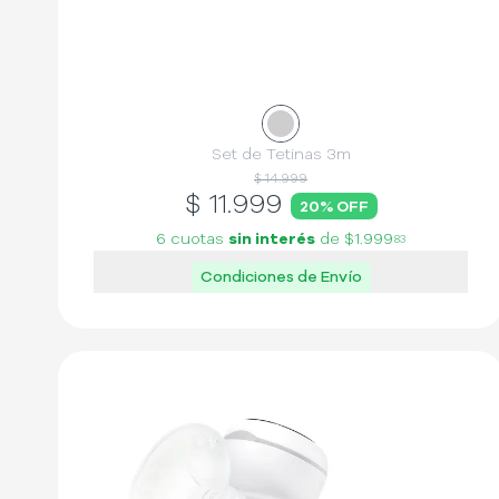
Set de Tetinas 3m
$ 14.999
$
11.999
20
% OFF
6 cuotas
sin interés
de
$1.999
83
Condiciones de Envío