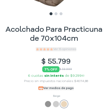
Slide
Slide
Slide
1
2
3
Acolchado Para Practicuna
de 70x104cm
Ver
15
opiniones
$
55.799
7
% OFF
$ 59.999
6 cuotas
sin interés
de
$9.299
83
Precio sin impuestos nacionales:
$
46.114,88
Ver medios de pago
Beige